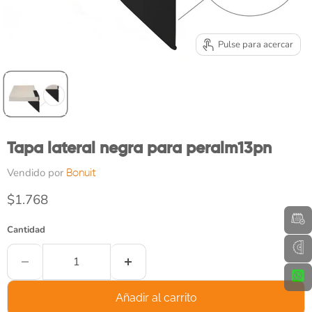
Pulse para acercar
Tapa lateral negra para peralm13pn
Vendido por
Bonuit
Precio actual
$1.768
Cantidad
Añadir al carrito