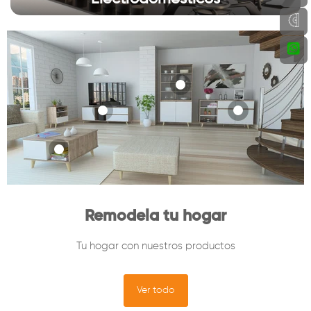
Producto
Producto
Producto
Producto
$20
$20
$20
$20
Ver producto
Ver producto
Ver producto
Ver producto
Remodela tu hogar
Tu hogar con nuestros productos
Ver todo