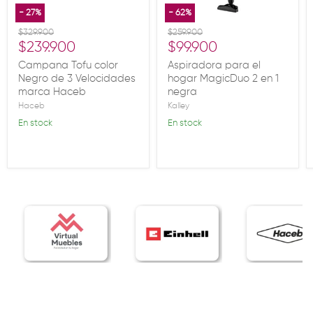
-
27
%
-
62
%
Precio original
Precio original
$329.900
$259.900
Precio actual
Precio actual
$239.900
$99.900
Campana Tofu color
Aspiradora para el
Negro de 3 Velocidades
hogar MagicDuo 2 en 1
marca Haceb
negra
Haceb
Kalley
En stock
En stock