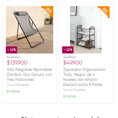
-
42
%
-
62
%
Precio original
Precio original
$239.900
$129.900
Precio actual
Precio actual
$139.900
$49.900
Silla Plegable Reclinable
Zapatero Organizador
Zambia, Gris Oscuro, con
Tody, Negro, de 4
Tres Posiciones
Niveles con Amplio
Espacio para 8 Pares
Virtual Muebles
Virtual Muebles
En stock
En stock