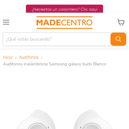
¿Necesitas un carpintero? Clic aquí
Menú
Ver ca
Inicio
Audifonos
Audifonos inalámbricos Samsung galaxy buds Blanco