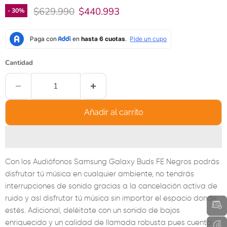
Precio original
Precio actual
$629.990
$440.993
-
30
%
Cantidad
Añadir al carrito
Con los Audiófonos Samsung Galaxy Buds FE Negros podrás
disfrutar tú música en cualquier ambiente, no tendrás
interrupciones de sonido gracias a la cancelación activa de
ruido y así disfrutar tú música sin importar el espacio donde
estés. Adicional, deléitate con un sonido de bajos
enriquecido y un calidad de llamada robusta pues cuenta