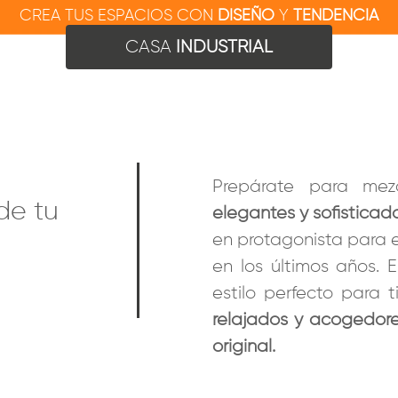
CREA TUS ESPACIOS CON
DISEÑO
Y
TENDENCIA
CASA
INDUSTRIAL
Prepárate para mez
de tu
elegantes y sofisticado
en protagonista para el
en los últimos años. 
estilo perfecto para 
relajados y acogedor
original.