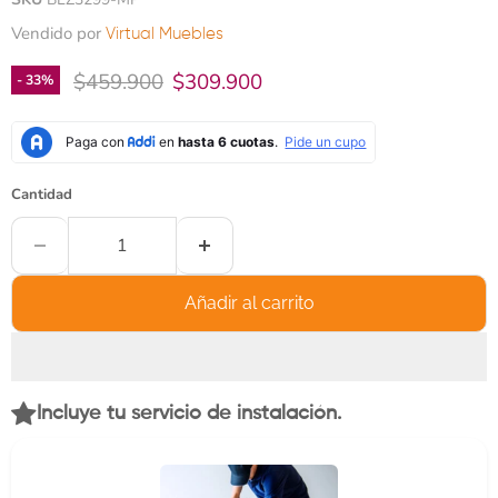
Vendido por
Virtual Muebles
Precio original
Precio actual
$459.900
$309.900
-
33
%
Cantidad
Añadir al carrito
Incluye tu servicio de instalación.