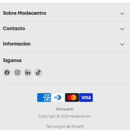
Sobre Madecentro
Contacto
Información
Síganos
Encuéntrenos en Facebook
Encuéntrenos en Instagram
Encuéntrenos en LinkedIn
Encuéntrenos en TikTok
Búsqueda
Copyright © 2026 Madecentro.
Tecnología de Shopify