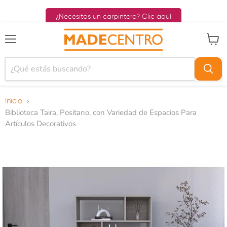
¿Necesitas un carpintero? Clic aquí
Menú
Ver ca
Inicio
Biblioteca Taira, Positano, con Variedad de Espacios Para
Artículos Decorativos