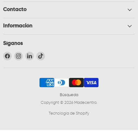
Contacto
Información
Síganos
Encuéntrenos en Facebook
Encuéntrenos en Instagram
Encuéntrenos en LinkedIn
Encuéntrenos en TikTok
Búsqueda
Copyright © 2026 Madecentro.
Tecnología de Shopify