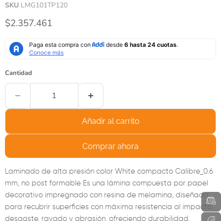
SKU
LMG101TP120
Precio actual
$2.357.461
Cantidad
Añadir al carrito
Comprar ahora
Laminado de alta presión color White compacto Calibre_0.6
mm, no post formable Es una lámina compuesta por papel
decorativo impregnado con resina de melamina, diseñada
para recubrir superficies con máxima resistencia al impacto,
desgaste, rayado y abrasión, ofreciendo durabilidad,