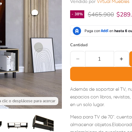
Vendido por
Virtual Muebles
Precio original
Precio
$465.900
$289
-
38
%
Cantidad
Además de soportar el TV, n
espacios con libros, revistas
 clic o desplácese para acercar
en un solo lugar.
Mesa para TV de 70". cuent
almacenar objetos.Elaborad