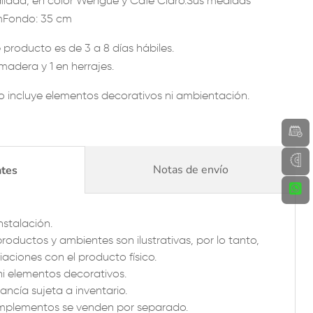
lidad, en color Wengue y Café Claro.Sus medidas
cmFondo: 35 cm
 producto es de 3 a 8 días hábiles.
madera y 1 en herrajes.
o incluye elementos decorativos ni ambientación.
Notas de envío
ntes
nstalación.
productos y ambientes son ilustrativas, por lo tanto,
aciones con el producto físico.
ni elementos decorativos.
ancía sujeta a inventario.
omplementos se venden por separado.