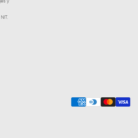
jes y
NIT.