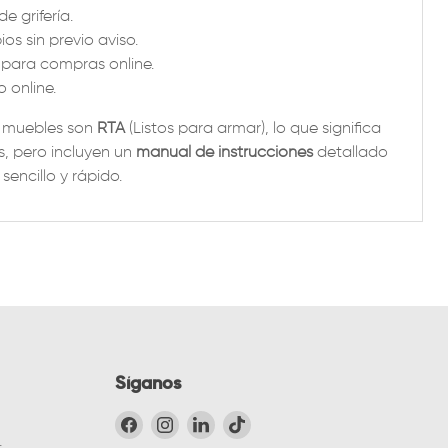
e grifería.
os sin previo aviso.
a para compras online.
 online.
s muebles son
RTA
(Listos para armar), lo que significa
, pero incluyen un
manual de instrucciones
detallado
encillo y rápido.
Síganos
Encuéntrenos en Facebook
Encuéntrenos en Instagram
Encuéntrenos en LinkedIn
Encuéntrenos en TikTok