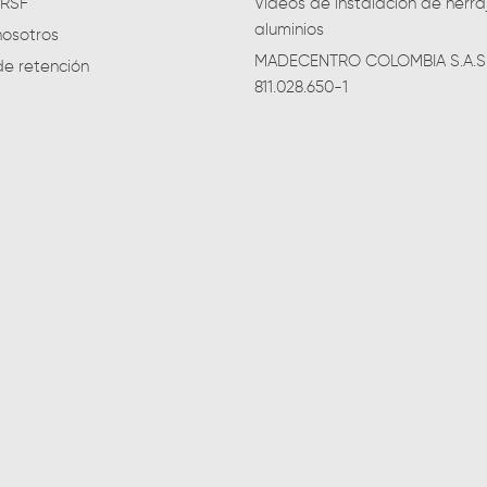
QRSF
Videos de instalación de herra
aluminios
nosotros
MADECENTRO COLOMBIA S.A.S 
de retención
811.028.650-1