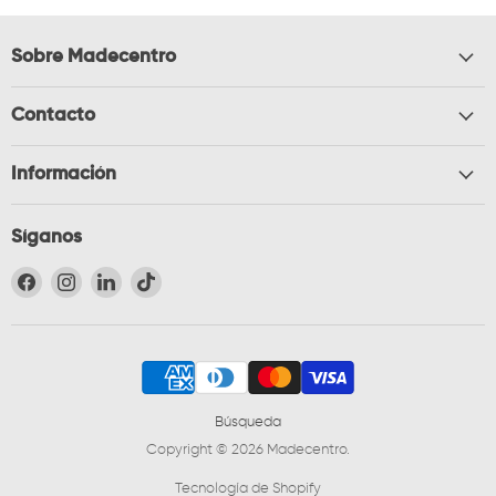
Sobre Madecentro
Contacto
Información
Síganos
Encuéntrenos en Facebook
Encuéntrenos en Instagram
Encuéntrenos en LinkedIn
Encuéntrenos en TikTok
Búsqueda
Copyright © 2026 Madecentro.
Tecnología de Shopify