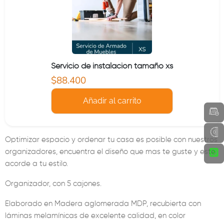
Servicio de instalación tamaño xs
Precio actual
$88.400
Añadir al carrito
Optimizar espacio y ordenar tu casa es posible con nuestros
organizadores, encuentra el diseño que mas te guste y este
acorde a tu estilo.
Organizador, con 5 cajones.
Elaborado en Madera aglomerada MDP, recubierta con
láminas melamínicas de excelente calidad, en color