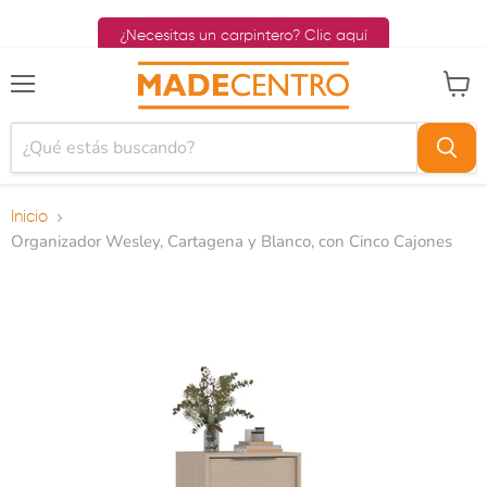
¿Necesitas un carpintero? Clic aquí
Menú
Ver ca
Inicio
Organizador Wesley, Cartagena y Blanco, con Cinco Cajones