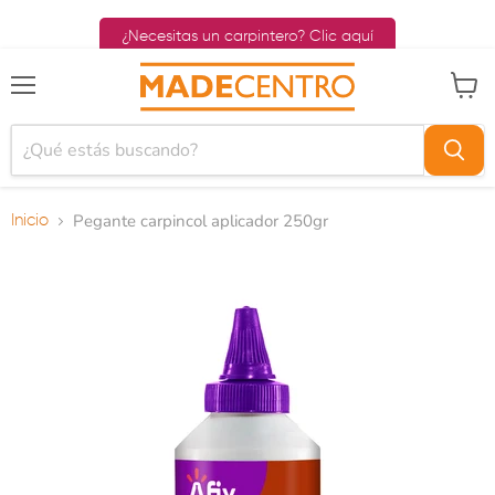
¿Necesitas un carpintero? Clic aquí
Menú
Ver ca
Pegante carpincol aplicador 250gr
Inicio