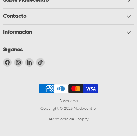
Sobre Madecentro
Contacto
Información
Síganos
Encuéntrenos en Facebook
Encuéntrenos en Instagram
Encuéntrenos en LinkedIn
Encuéntrenos en TikTok
Búsqueda
Copyright © 2026 Madecentro.
Tecnología de Shopify