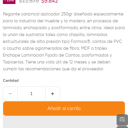
Precio original
Precio actual
$11.579
$9.842
-
15
%
Pegante carpincol aplicador 250gr diseñado especialmente
para la industria del mueble y la madera, en procesos de
laminado, enchapado y postformado, entre otros. ideal para
la unión de sustratos tales como chapilla, laminados
estructurales de alta presión tipo Formica®, cantos de PVC
o caucho sobre aglomerados de fibra, MDF o tríplex.
Enchape Laminación Fijado de Cantos, posformados y
Tapicerías. Tiene una vida útil de 12 meses y se deben
cumplir las recomendaciones que da el proveedor.
Cantidad
Añadir al carrito