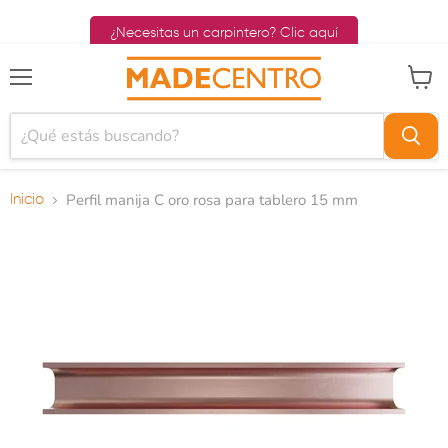
¿Necesitas un carpintero? Clic aquí
Menú
Ver ca
Perfil manija C oro rosa para tablero 15 mm
Inicio