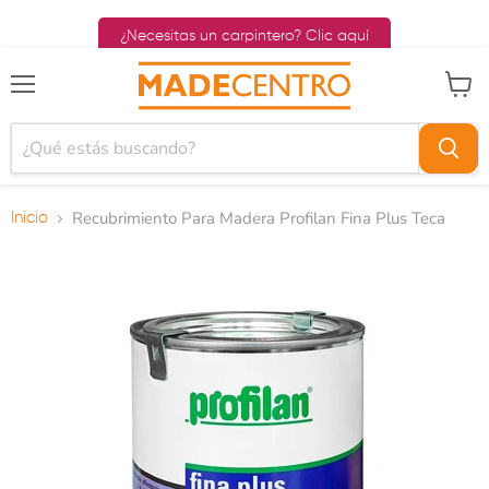
¿Necesitas un carpintero? Clic aquí
Menú
Ver ca
Recubrimiento Para Madera Profilan Fina Plus Teca
Inicio