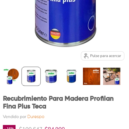
Pulse para acercar
Recubrimiento Para Madera Profilan
Fina Plus Teca
Vendido por
Durespo
Precio original
Precio actual
-
16
%